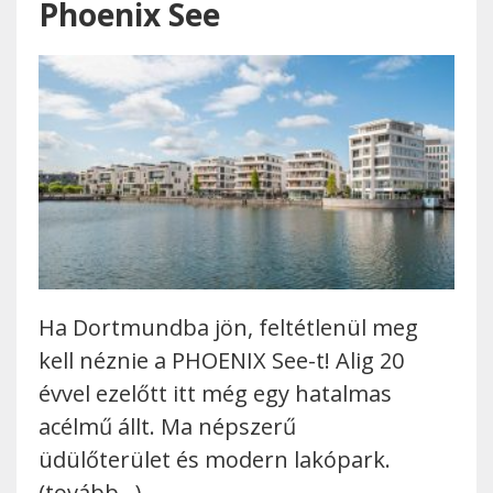
Phoenix See
Ha Dortmundba jön, feltétlenül meg
kell néznie a PHOENIX See-t! Alig 20
évvel ezelőtt itt még egy hatalmas
acélmű állt. Ma népszerű
üdülőterület és modern lakópark.
(tovább…)