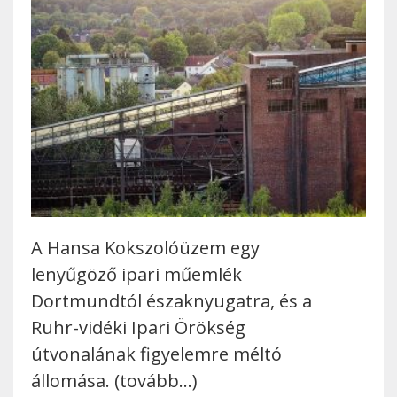
A Hansa Kokszolóüzem egy
lenyűgöző ipari műemlék
Dortmundtól északnyugatra, és a
Ruhr-vidéki Ipari Örökség
útvonalának figyelemre méltó
állomása. (tovább…)