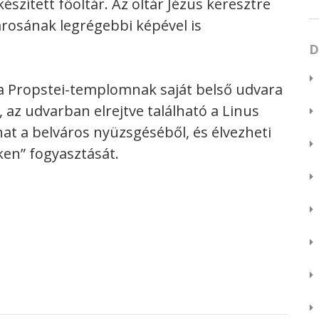
észített főoltár. Az oltár Jézus keresztre
árosának legrégebbi képével is
D
a Propstei-templomnak saját belső udvara
, az udvarban elrejtve található a Linus
hat a belváros nyüzsgéséből, és élvezheti
ken” fogyasztását.