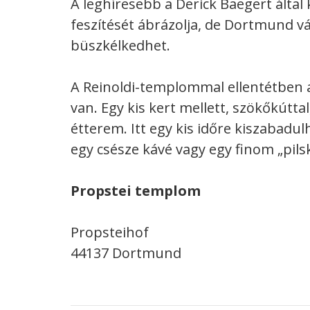
A leghíresebb a Derick Baegert által k
feszítését ábrázolja, de Dortmund v
büszkélkedhet.
A Reinoldi-templommal ellentétben 
van. Egy kis kert mellett, szökőkúttal
étterem. Itt egy kis időre kiszabadul
egy csésze kávé vagy egy finom „pils
Propstei templom
Propsteihof
44137 Dortmund