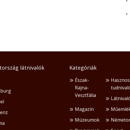
ország látnivalók
Kategóriák
Észak-
Hasznos
Rajna-
tudnival
burg
Vesztfália
Látnival
el
Magazin
Műemlé
lenz
Múzeumok
Németor
ma