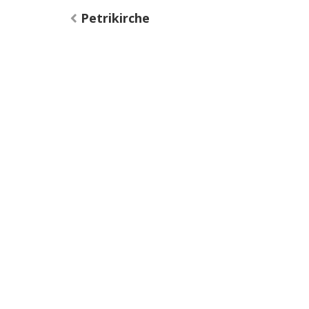
Petrikirche
Bejegyzés
navigáció