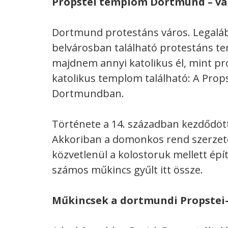
Propstei templom Dortmund – vá
Dortmund protestáns város. Legalá
belvárosban található protestáns te
majdnem annyi katolikus él, mint pr
katolikus templom található: A Prop
Dortmundban.
Története a 14. században kezdődött
Akkoriban a domonkos rend szerzete
közvetlenül a kolostoruk mellett ép
számos műkincs gyűlt itt össze.
Műkincsek a dortmundi Propste