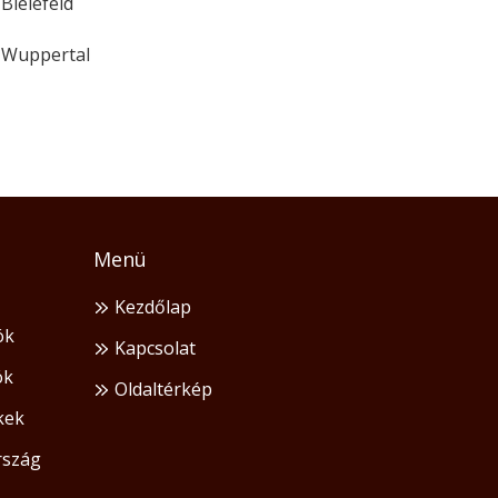
Bielefeld
Wuppertal
Menü
Kezdőlap
ók
Kapcsolat
ók
Oldaltérkép
kek
szág