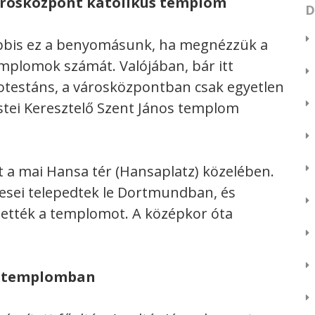
rosközpont katolikus templom
D
bbis ez a benyomásunk, ha megnézzük a
mplomok számát. Valójában, bár itt
otestáns, a városközpontban csak egyetlen
stei Keresztelő Szent János templom
 a mai Hansa tér (Hansaplatz) közelében.
sei telepedtek le Dortmundban, és
ítették a templomot. A középkor óta
i-templomban