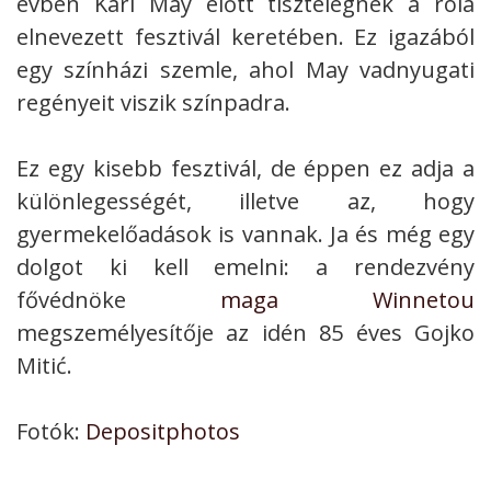
évben Karl May előtt tisztelegnek a róla
elnevezett fesztivál keretében. Ez igazából
egy színházi szemle, ahol May vadnyugati
regényeit viszik színpadra.
Ez egy kisebb fesztivál, de éppen ez adja a
különlegességét, illetve az, hogy
gyermekelőadások is vannak. Ja és még egy
dolgot ki kell emelni: a rendezvény
fővédnöke
maga Winnetou
megszemélyesítője az idén 85 éves Gojko
Mitić.
Fotók:
Depositphotos