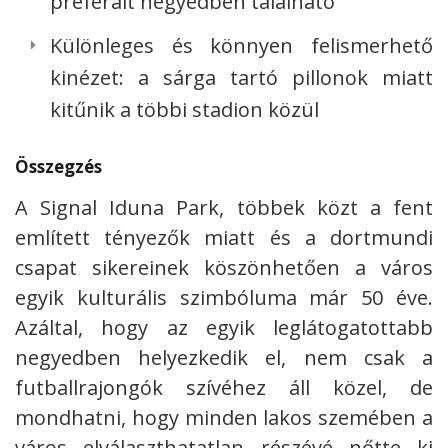
preferált negyedben található
Különleges és könnyen felismerhető
kinézet: a sárga tartó pillonok miatt
kitűnik a többi stadion közül
Összegzés
A Signal Iduna Park, többek közt a fent
említett tényezők miatt és a dortmundi
csapat sikereinek köszönhetően a város
egyik kulturális szimbóluma már 50 éve.
Azáltal, hogy az egyik leglátogatottabb
negyedben helyezkedik el, nem csak a
futballrajongók szívéhez áll közel, de
mondhatni, hogy minden lakos szemében a
város elválaszthatatlan részévé nőtte ki