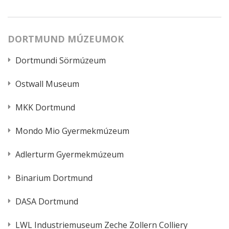
DORTMUND MÚZEUMOK
Dortmundi Sörmúzeum
Ostwall Museum
MKK Dortmund
Mondo Mio Gyermekmúzeum
Adlerturm Gyermekmúzeum
Binarium Dortmund
DASA Dortmund
LWL Industriemuseum Zeche Zollern Colliery