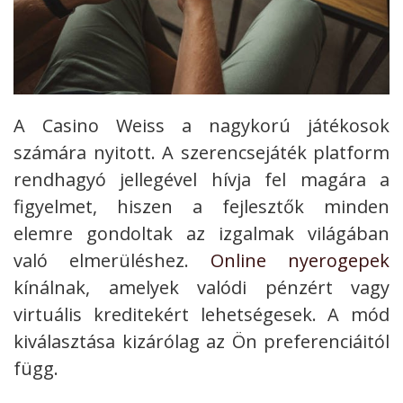
A Casino Weiss a nagykorú játékosok
számára nyitott. A szerencsejáték platform
rendhagyó jellegével hívja fel magára a
figyelmet
, hiszen a fejlesztők minden
elemre gondoltak az izgalmak világában
való elmerüléshez.
Online nyerogepek
kínálnak, amelyek valódi pénzért vagy
virtuális kreditekért lehetségesek. A mód
kiválasztása kizárólag az Ön preferenciáitól
függ.