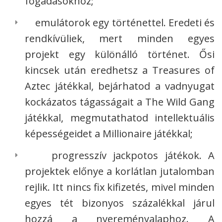
fogadásokhoz;
emulátorok egy történettel. Eredeti és
rendkívüliek, mert minden egyes
projekt egy különálló történet. Ősi
kincsek után eredhetsz a Treasures of
Aztec játékkal, bejárhatod a vadnyugat
kockázatos tágasságait a The Wild Gang
játékkal, megmutathatod intellektuális
képességeidet a Millionaire játékkal;
progresszív jackpotos játékok. A
projektek előnye a korlátlan jutalomban
rejlik. Itt nincs fix kifizetés, mivel minden
egyes tét bizonyos százalékkal járul
hozzá a nyereményalaphoz. A