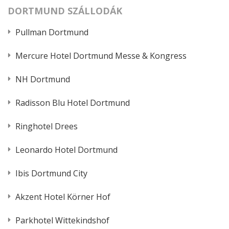
DORTMUND SZÁLLODÁK
Pullman Dortmund
Mercure Hotel Dortmund Messe & Kongress
NH Dortmund
Radisson Blu Hotel Dortmund
Ringhotel Drees
Leonardo Hotel Dortmund
Ibis Dortmund City
Akzent Hotel Körner Hof
Parkhotel Wittekindshof