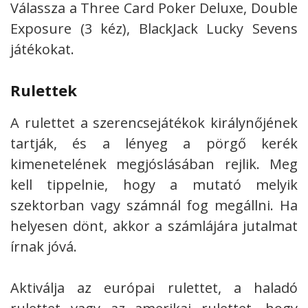
Válassza a Three Card Poker Deluxe, Double
Exposure (3 kéz), BlackJack Lucky Sevens
játékokat.
Rulettek
A rulettet a szerencsejátékok királynőjének
tartják, és a lényeg a pörgő kerék
kimenetelének megjóslásában rejlik. Meg
kell tippelnie, hogy a mutató melyik
szektorban vagy számnál fog megállni. Ha
helyesen dönt, akkor a számlájára jutalmat
írnak jóvá.
Aktiválja az európai rulettet, a haladó